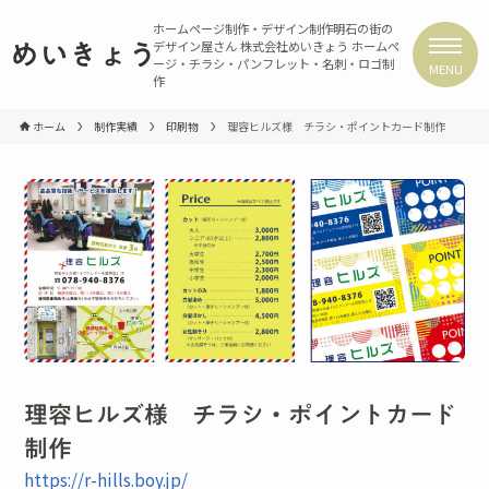
ホームページ制作・デザイン制作
明石の街の
デザイン屋さん 株式会社めいきょう
ホームペ
めいきょう
ージ・チラシ・パンフレット・名刺・ロゴ制
MENU
作
ホーム
制作実績
印刷物
理容ヒルズ様 チラシ・ポイントカード制作
理容ヒルズ様 チラシ・ポイントカード
制作
https://r-hills.boy.jp/